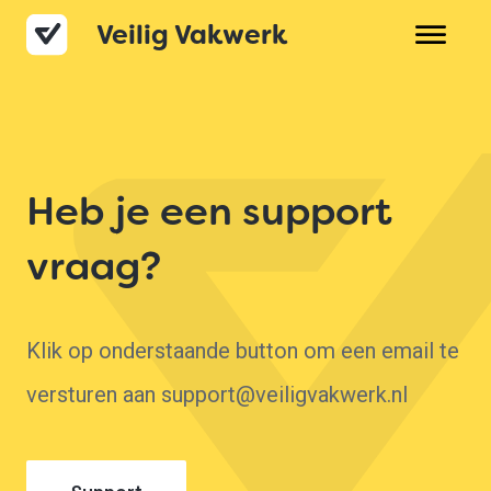
Veilig Vakwerk
Over Veilig Vakwerk
Product
Prijzen
Heb je een support
Veelgestelde vragen
vraag?
Contact
Klik op onderstaande button om een email te
versturen aan support@veiligvakwerk.nl