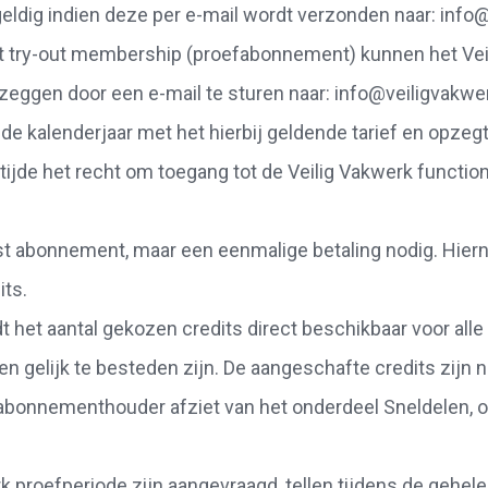
geldig indien deze per e-mail wordt verzonden naar: info@
et try-out membership (proefabonnement) kunnen het Ve
ggen door een e-mail te sturen naar: info@veiligvakwerk
 kalenderjaar met het hierbij geldende tarief en opzegt
 tijde het recht om toegang tot de Veilig Vakwerk functiona
st abonnement, maar een eenmalige betaling nodig. Hierna
its.
t het aantal gekozen credits direct beschikbaar voor alle
en gelijk te besteden zijn. De aangeschafte credits zijn 
 abonnementhouder afziet van het onderdeel Sneldelen, o
rk proefperiode zijn aangevraagd, tellen tijdens de gehel