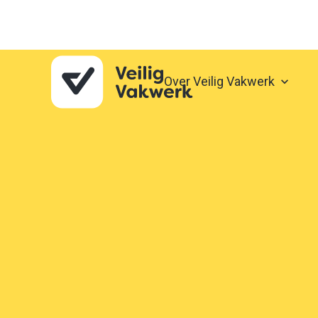
Over Veilig Vakwerk
keyboard_arrow_right
Nieuwe functionaliteiten