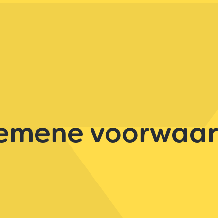
Sneldelen
Automatische archivering
Rapportage
Standaarddocumenten
emene voorwaa