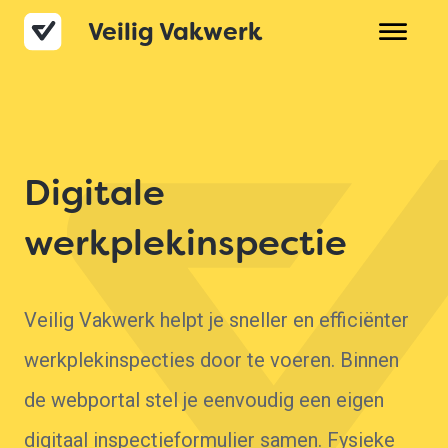
Veilig Vakwerk
Over Veilig Vakwerk
Product
Prijzen
Digitale
Veelgestelde vragen
werkplekinspectie
Contact
Veilig Vakwerk helpt je sneller en efficiënter
werkplekinspecties door te voeren. Binnen
de webportal stel je eenvoudig een eigen
digitaal inspectieformulier samen. Fysieke